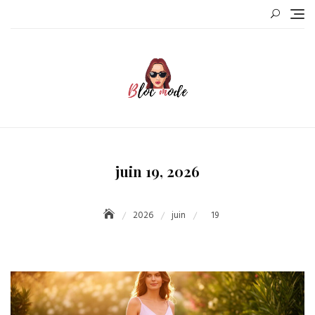
Skip
to
content
juin 19, 2026
2026
juin
19