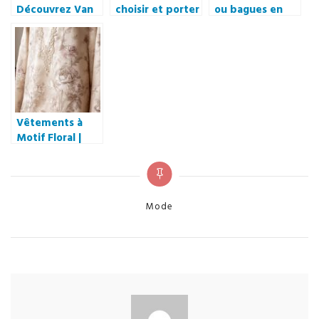
Découvrez Van
choisir et porter
ou bagues en
Hoye Joaillerie à
un bandana
céramique :
Paris 7ème pour
pour homme
lesquelles
vos boucles
avec style
choisir pour
d’oreilles
sublimer vos
d’exception ?
tenues au
quotidien
Vêtements à
Motif Floral |
Une Collection
Unique : Les
Tendances
Florales
Categories
Mode
Incontournables
de la Saison