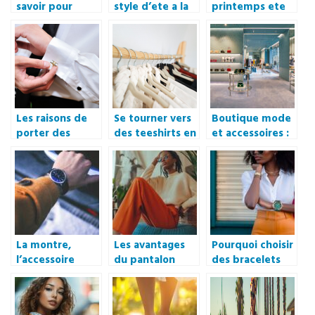
savoir pour
style d’ete a la
printemps ete
créer
fois classe et
2022
rapidement
confortable
votre marque
de vêtements
Les raisons de
Se tourner vers
Boutique mode
porter des
des teeshirts en
et accessoires :
boutons de
coton bio
comment
manchette
valoriser ses
produits et en
parler autour de
soi ?
La montre,
Les avantages
Pourquoi choisir
l’accessoire
du pantalon
des bracelets
parfait pour
taille élastique
de montre
affirmer son
pour un confort
maison fèvre
style
optimal au
pour un style