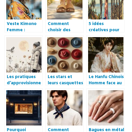
quotidien
unique et
personnalisé
Veste Kimono
Comment
5 idées
Femme :
choisir des
créatives pour
l’alliance
sandales pour
customiser un t-
parfaite entre
femme qui
shirt facilement
élégance
allient confort
et soutenir une
japonaise et
et style
cause qui vous
chaleur
tient à cœur
hivernale
Les pratiques
Les stars et
Le Hanfu Chinois
d’approvisionne
leurs casquettes
Homme face au
ment en
: adoptez le
Kimono Japonais
fourrure de
style qui
: Differences et
Canada Goose
sublime votre
Similitudes
sous la loupe
visage
Pourquoi
Comment
Bagues en métal