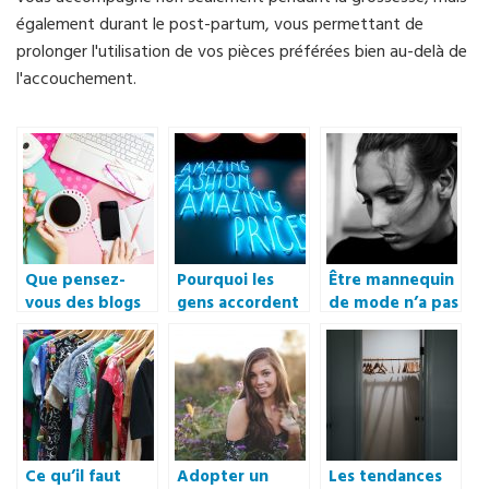
également durant le post-partum, vous permettant de
prolonger l'utilisation de vos pièces préférées bien au-delà de
l'accouchement.
Que pensez-
Pourquoi les
Être mannequin
vous des blogs
gens accordent
de mode n’a pas
de mode ?
autant
que des
d’importance à
avantages, voici
la mode
quelques
aujourd’hui ?
inconvénients
Ce qu’il faut
Adopter un
Les tendances