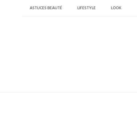
Skip
ASTUCES BEAUTÉ
LIFESTYLE
LOOK
to
content