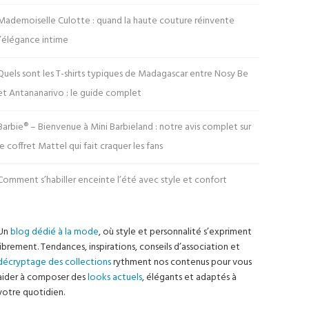
Mademoiselle Culotte : quand la haute couture réinvente
l’élégance intime
Quels sont les T-shirts typiques de Madagascar entre Nosy Be
et Antananarivo : le guide complet
Barbie® – Bienvenue à Mini Barbieland : notre avis complet sur
le coffret Mattel qui fait craquer les fans
Comment s’habiller enceinte l’été avec style et confort
Un
blog dédié à la mode
, où style et personnalité s’expriment
librement. Tendances, inspirations, conseils d’association et
décryptage des collections
rythment nos contenus pour vous
aider à composer des
looks actuels
, élégants et adaptés à
votre quotidien.