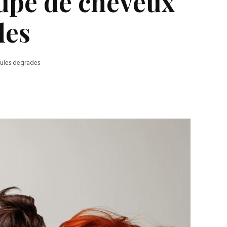
oupe de cheveux
des
ules degrades