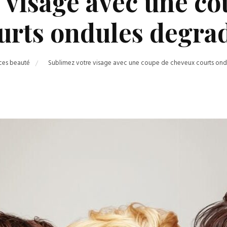
 visage avec une c
urts ondules degra
ces beauté
Sublimez votre visage avec une coupe de cheveux courts ond