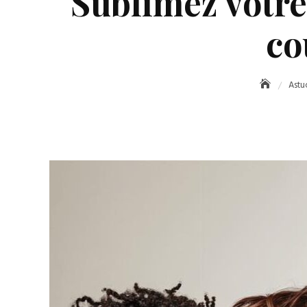
Sublimez votre
co
Astu