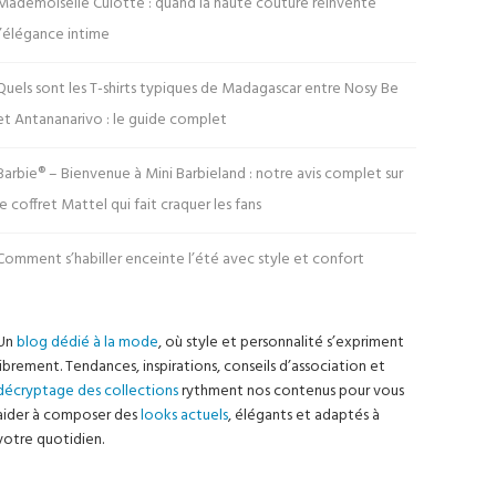
Mademoiselle Culotte : quand la haute couture réinvente
l’élégance intime
Quels sont les T-shirts typiques de Madagascar entre Nosy Be
et Antananarivo : le guide complet
Barbie® – Bienvenue à Mini Barbieland : notre avis complet sur
le coffret Mattel qui fait craquer les fans
Comment s’habiller enceinte l’été avec style et confort
Un
blog dédié à la mode
, où style et personnalité s’expriment
librement. Tendances, inspirations, conseils d’association et
décryptage des collections
rythment nos contenus pour vous
aider à composer des
looks actuels
, élégants et adaptés à
votre quotidien.