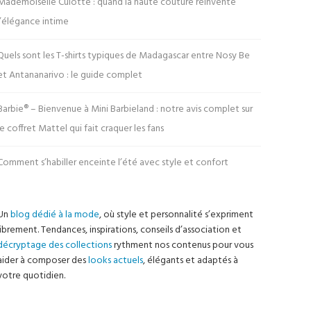
Mademoiselle Culotte : quand la haute couture réinvente
l’élégance intime
Quels sont les T-shirts typiques de Madagascar entre Nosy Be
et Antananarivo : le guide complet
Barbie® – Bienvenue à Mini Barbieland : notre avis complet sur
le coffret Mattel qui fait craquer les fans
Comment s’habiller enceinte l’été avec style et confort
Un
blog dédié à la mode
, où style et personnalité s’expriment
librement. Tendances, inspirations, conseils d’association et
décryptage des collections
rythment nos contenus pour vous
aider à composer des
looks actuels
, élégants et adaptés à
votre quotidien.