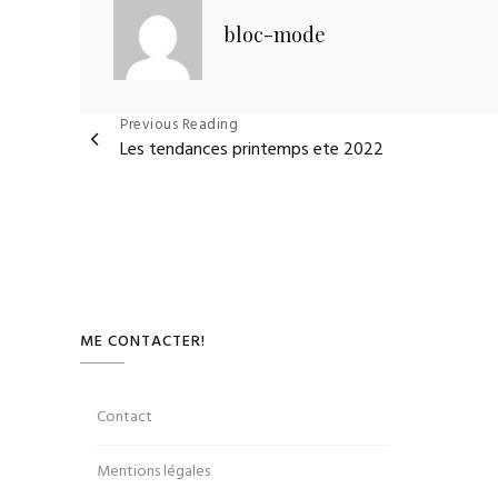
bloc-mode
Navigation
Previous Reading
Les tendances printemps ete 2022
de
l’article
ME CONTACTER!
Contact
Mentions légales